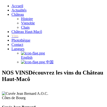
Accueil
Actualités
Château
Histoire
Vignoble
Chais
Château Haut-Macô
Vins
Photothèque
Contact
Langues
English
中国
NOS VINS
Découvrez les vins du Château
Haut-Macô
A.O.C.
Côtes de Bourg